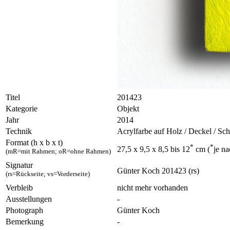
Titel
201423
Kategorie
Objekt
Jahr
2014
Technik
Acrylfarbe auf Holz / Deckel / Sc
Format (h x b x t)
*
*
27,5 x 9,5 x 8,5 bis 12
cm (
je n
(mR=mit Rahmen; oR=ohne Rahmen)
Signatur
Günter Koch 201423 (rs)
(rs=Rückseite; vs=Vorderseite)
Verbleib
nicht mehr vorhanden
Ausstellungen
-
Photograph
Günter Koch
Bemerkung
-