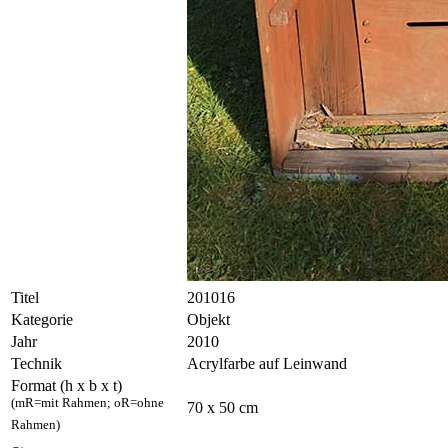
Titel
201016
Kategorie
Objekt
Jahr
2010
Technik
Acrylfarbe auf Leinwand
Format (h x b x t)
(mR=mit Rahmen; oR=ohne
70 x 50 cm
Rahmen)