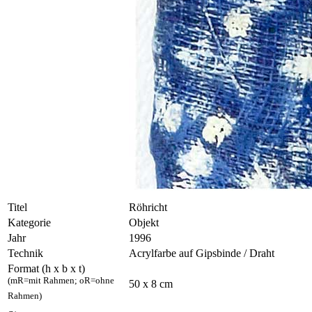
Titel
Röhricht
Kategorie
Objekt
Jahr
1996
Technik
Acrylfarbe auf Gipsbinde / Draht
Format (h x b x t)
(mR=mit Rahmen; oR=ohne
50 x 8 cm
Rahmen)