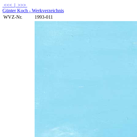
<<<
|
>>>
Günter Koch - Werkverzeichnis
WVZ-Nr.
1993-011