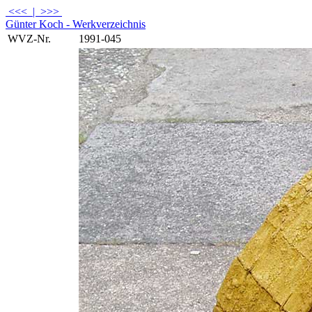
<<<
|
>>>
Günter Koch - Werkverzeichnis
WVZ-Nr.
1991-045