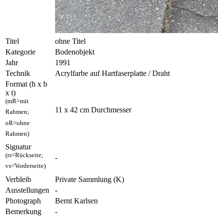
Titel
ohne Titel
Kategorie
Bodenobjekt
Jahr
1991
Technik
Acrylfarbe auf Hartfaserplatte / Draht
Format (h x b
x t)
(mR=mit
11 x 42 cm Durchmesser
Rahmen;
oR=ohne
Rahmen)
Signatur
(rs=Rückseite;
-
vs=Vorderseite)
Verbleib
Private Sammlung (K)
Ausstellungen
-
Photograph
Bernt Karlsen
Bemerkung
-