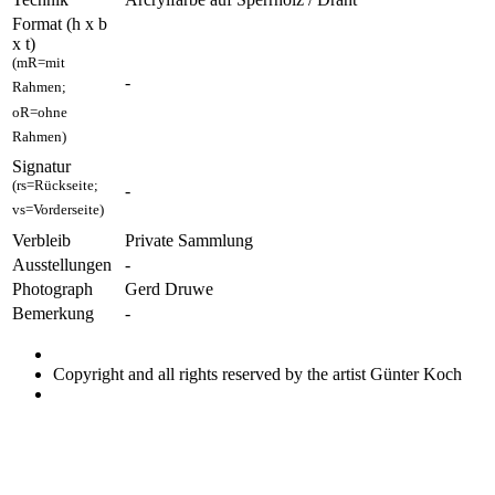
Format (h x b
x t)
(mR=mit
-
Rahmen;
oR=ohne
Rahmen)
Signatur
(rs=Rückseite;
-
vs=Vorderseite)
Verbleib
Private Sammlung
Ausstellungen
-
Photograph
Gerd Druwe
Bemerkung
-
Copyright and all rights reserved by the artist Günter Koch