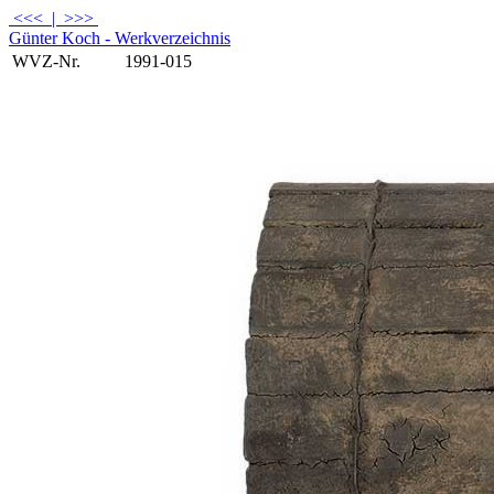
<<<
|
>>>
Günter Koch - Werkverzeichnis
WVZ-Nr.
1991-015